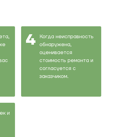
ета,
Когда неисправность
же
обнаружена,
,
оценивается
вас
стоимость ремонта и
согласуется с
заказчиком.
ек и