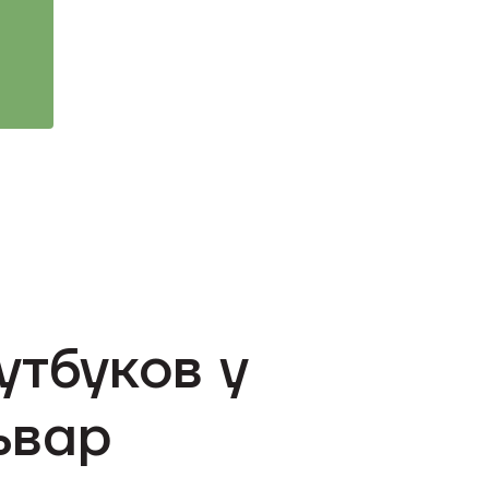
утбуков у
ьвар