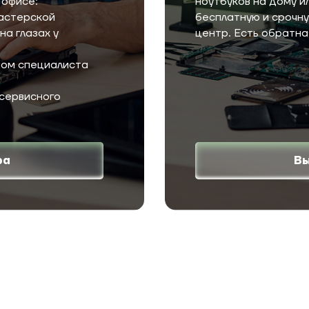
 офисе:
ноутбуков на дому 
мастерской
бесплатную и срочн
на глазах у
центр. Есть обратна
дом специалиста
 сервисного
ра
Вы