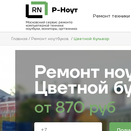
Ремонт техники
Московский сервис ремонта
компьютерной техники:
ноутбуки, мониторы, оргтехника
Главная
Ремонт ноутбуков
Цветной бульвар
Ремонт но
Цветной б
от
870
руб
Полу