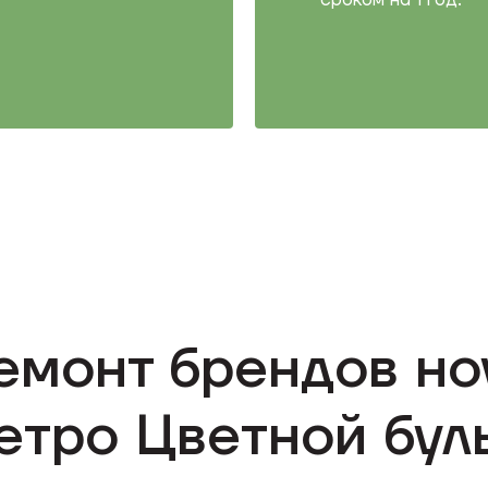
сроком на 1 год.
емонт брендов но
етро Цветной бул