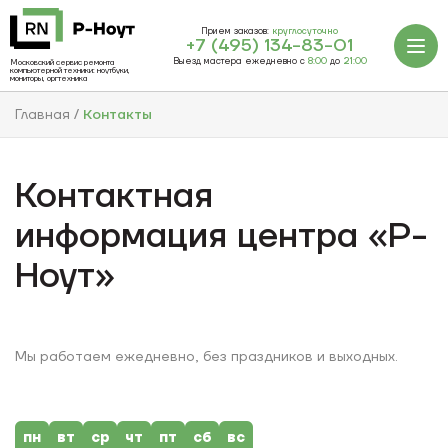
Прием заказов:
круглосуточно
+7 (495) 134-83-01
Выезд мастера ежедневно с
8:00
до
21:00
Московский сервис ремонта
компьютерной техники: ноутбуки,
мониторы, оргтехника
Главная
Контакты
Контактная
информация
центра «Р-
Ноут»
Мы работаем ежедневно,
без праздников и
выходных.
пн
вт
ср
чт
пт
сб
вс