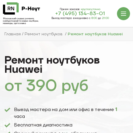
Прием заказов:
круглосуточно
+7 (495) 134-83-01
Выезд мастера ежедневно с
8:00
до
21:00
Московский сервис ремонта
компьютерной техники: ноутбуки,
мониторы, оргтехника
Главная
Ремонт ноутбуков
Ремонт ноутбуков Huawei
Ремонт ноутбуков
Huawei
от
390
руб
Выезд мастера на дом или офис в течение
1
часа
Бесплатная диагностика