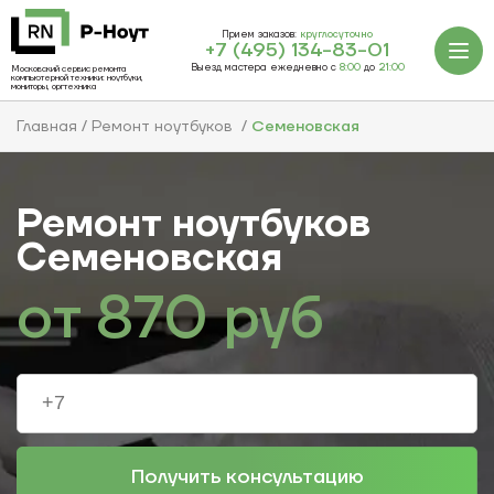
Прием заказов:
круглосуточно
+7 (495) 134-83-01
Выезд мастера ежедневно с
8:00
до
21:00
Московский сервис ремонта
компьютерной техники: ноутбуки,
мониторы, оргтехника
Главная
Ремонт ноутбуков
Семеновская
Ремонт ноутбуков
Семеновская
от
870
руб
Получить консультацию