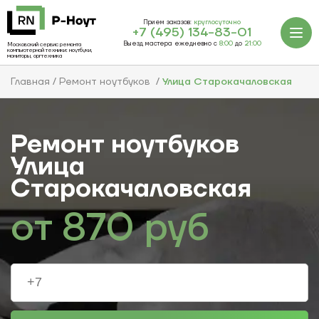
Прием заказов:
круглосуточно
+7 (495) 134-83-01
Выезд мастера ежедневно с
8:00
до
21:00
Московский сервис ремонта
компьютерной техники: ноутбуки,
мониторы, оргтехника
Главная
Ремонт ноутбуков
Улица Старокачаловская
Ремонт ноутбуков
Улица
Старокачаловская
от
870
руб