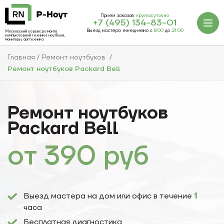
Прием заказов:
круглосуточно
+7 (495) 134-83-01
Выезд мастера ежедневно с
8:00
до
21:00
Московский сервис ремонта
компьютерной техники: ноутбуки,
мониторы, оргтехника
Главная
Ремонт ноутбуков
Ремонт ноутбуков Packard Bell
Ремонт ноутбуков
Packard Bell
от
390
руб
Выезд мастера на дом или офис в течение
1
часа
Бесплатная диагностика